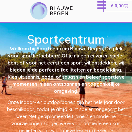
€
0,00
Sportcentrum
Welkom bij Sportcentrum Blauwe Regen, Dé plek
voor sportliefhebbers! Of je nu een ervaren speler
bent of voor het eerst een sport wil ontdekken, wij
bieden je de perfecte faciliteiten en begeleiding.
Kies uit tennis, padel of squash en beleef sportieve
momenten in een ontspannen en toegankelijke
omgeving.
Onze indoor- en outdoorbanen zijn het hele jaar door
beschikbaar, zodat je altijd kunt spelen, ongeacht het
weer. Met gediplomeerde trainers en moderne
voorzieningen zorgen we ervoor dat iedereen kan
genieten van kwalitatieve lessen, plezierige