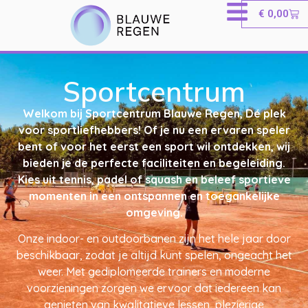
€
0,00
Sportcentrum
Welkom bij Sportcentrum Blauwe Regen, Dé plek
voor sportliefhebbers! Of je nu een ervaren speler
bent of voor het eerst een sport wil ontdekken, wij
bieden je de perfecte faciliteiten en begeleiding.
Kies uit tennis, padel of squash en beleef sportieve
momenten in een ontspannen en toegankelijke
omgeving.
Onze indoor- en outdoorbanen zijn het hele jaar door
beschikbaar, zodat je altijd kunt spelen, ongeacht het
weer. Met gediplomeerde trainers en moderne
voorzieningen zorgen we ervoor dat iedereen kan
genieten van kwalitatieve lessen, plezierige