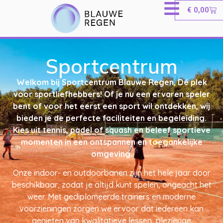
€
0,00
Sportcentrum
Welkom bij Sportcentrum Blauwe Regen, Dé plek
voor sportliefhebbers! Of je nu een ervaren speler
bent of voor het eerst een sport wil ontdekken, wij
bieden je de perfecte faciliteiten en begeleiding.
Kies uit tennis, padel of squash en beleef sportieve
momenten in een ontspannen en toegankelijke
omgeving.
Onze indoor- en outdoorbanen zijn het hele jaar door
beschikbaar, zodat je altijd kunt spelen, ongeacht het
weer. Met gediplomeerde trainers en moderne
voorzieningen zorgen we ervoor dat iedereen kan
genieten van kwalitatieve lessen, plezierige