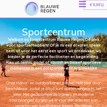
€
0,00
Sportcentrum
Welkom bij Sportcentrum Blauwe Regen, Dé plek
voor sportliefhebbers! Of je nu een ervaren speler
bent of voor het eerst een sport wil ontdekken, wij
bieden je de perfecte faciliteiten en begeleiding.
Kies uit tennis, padel of squash en beleef sportieve
momenten in een ontspannen en toegankelijke
omgeving.
Onze indoor- en outdoorbanen zijn het hele jaar door
beschikbaar, zodat je altijd kunt spelen, ongeacht het
weer. Met gediplomeerde trainers en moderne
voorzieningen zorgen we ervoor dat iedereen kan
genieten van kwalitatieve lessen, plezierige