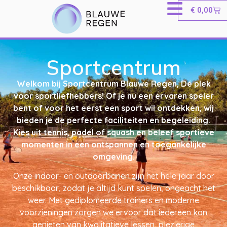
€
0,00
Sportcentrum
Welkom bij Sportcentrum Blauwe Regen, Dé plek
voor sportliefhebbers! Of je nu een ervaren speler
bent of voor het eerst een sport wil ontdekken, wij
bieden je de perfecte faciliteiten en begeleiding.
Kies uit tennis, padel of squash en beleef sportieve
momenten in een ontspannen en toegankelijke
omgeving.
Onze indoor- en outdoorbanen zijn het hele jaar door
beschikbaar, zodat je altijd kunt spelen, ongeacht het
weer. Met gediplomeerde trainers en moderne
voorzieningen zorgen we ervoor dat iedereen kan
genieten van kwalitatieve lessen, plezierige