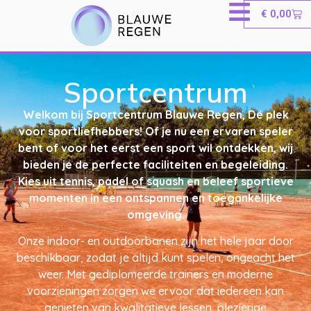
€
0,00
Sportcentrum
Welkom bij Sportcentrum Blauwe Regen, Dé plek
voor sportliefhebbers! Of je nu een ervaren speler
bent of voor het eerst een sport wil ontdekken, wij
bieden je de perfecte faciliteiten en begeleiding.
Kies uit tennis, padel of squash en beleef sportieve
momenten in een ontspannen en toegankelijke
omgeving.
Onze indoor- en outdoorbanen zijn het hele jaar door
beschikbaar, zodat je altijd kunt spelen, ongeacht het
weer. Met gediplomeerde trainers en moderne
voorzieningen zorgen we ervoor dat iedereen kan
genieten van kwalitatieve lessen, plezierige