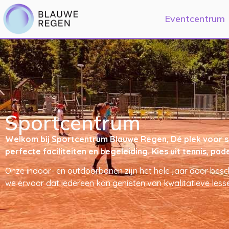
Eventcentrum
Sportcentrum
Welkom bij Sportcentrum Blauwe Regen, Dé plek voor spor
perfecte faciliteiten en begeleiding. Kies uit tennis, 
Onze indoor- en outdoorbanen zijn het hele jaar door besc
we ervoor dat iedereen kan genieten van kwalitatieve lesse