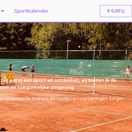
Sportkalender
€
0,00
et eerst een sport wil ontdekken, wij bieden je de
pannen en toegankelijke omgeving.
t gediplomeerde trainers en moderne voorzieningen zorgen