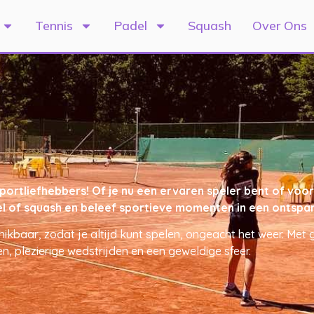
Tennis
Padel
Squash
Over Ons
tliefhebbers! Of je nu een ervaren speler bent of voor h
padel of squash en beleef sportieve momenten in een onts
hikbaar, zodat je altijd kunt spelen, ongeacht het weer. Me
n, plezierige wedstrijden en een geweldige sfeer.