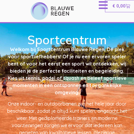
€
0,00
Sportcentrum
Welkom bij Sportcentrum Blauwe Regen, Dé plek
voor sportliefhebbers! Of je nu een ervaren speler
bent of voor het eerst een sport wil ontdekken, wij
bieden je de perfecte faciliteiten en begeleiding.
Kies uit tennis, padel of squash en beleef sportieve
momenten in een ontspannen en toegankelijke
omgeving.
Onze indoor- en outdoorbanen zijn het hele jaar door
beschikbaar, zodat je altijd kunt spelen, ongeacht het
weer. Met gediplomeerde trainers en moderne
voorzieningen zorgen we ervoor dat iedereen kan
genieten van kwalitatieve lessen, plezierige