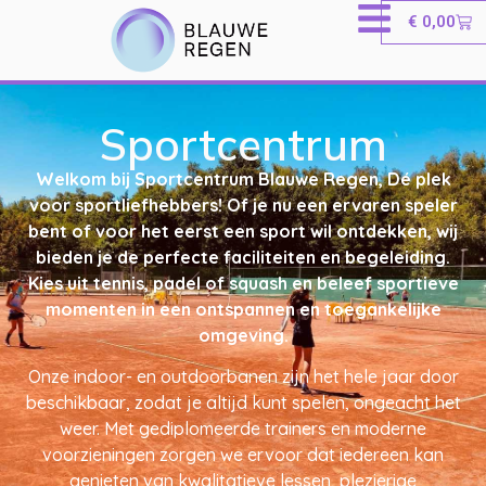
€
0,00
Sportcentrum
Welkom bij Sportcentrum Blauwe Regen, Dé plek
voor sportliefhebbers! Of je nu een ervaren speler
bent of voor het eerst een sport wil ontdekken, wij
bieden je de perfecte faciliteiten en begeleiding.
Kies uit tennis, padel of squash en beleef sportieve
momenten in een ontspannen en toegankelijke
omgeving.
Onze indoor- en outdoorbanen zijn het hele jaar door
beschikbaar, zodat je altijd kunt spelen, ongeacht het
weer. Met gediplomeerde trainers en moderne
voorzieningen zorgen we ervoor dat iedereen kan
genieten van kwalitatieve lessen, plezierige