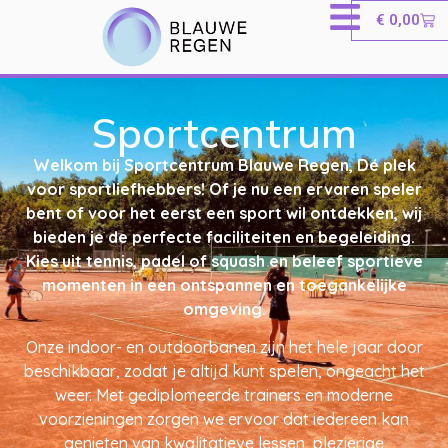
€
0,00
Sportcentrum
Welkom bij Sportcentrum Blauwe Regen, Dé plek
voor sportliefhebbers! Of je nu een ervaren speler
bent of voor het eerst een sport wil ontdekken, wij
bieden je de perfecte faciliteiten en begeleiding.
Kies uit tennis, padel of squash en beleef sportieve
momenten in een ontspannen en toegankelijke
omgeving.
Onze indoor- en outdoorbanen zijn het hele jaar door
beschikbaar, zodat je altijd kunt spelen, ongeacht het
weer. Met gediplomeerde trainers en moderne
voorzieningen zorgen we ervoor dat iedereen kan
genieten van kwalitatieve lessen, plezierige