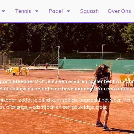
Tennis
Padel
Squash
Over Ons
tliefhebbers! Of je nu een ervaren speler bent of voor h
padel of squash en beleef sportieve momenten in een onts
hikbaar, zodat je altijd kunt spelen, ongeacht het weer. Me
n, plezierige wedstrijden en een geweldige sfeer.