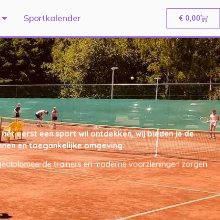
Sportkalender
€
0,00
et eerst een sport wil ontdekken, wij bieden je de
pannen en toegankelijke omgeving.
t gediplomeerde trainers en moderne voorzieningen zorgen