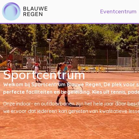
Eventcentrum
Sportcentrum
Welkom bij Sportcentrum Blauwe Regen, Dé plek voor spor
perfecte faciliteiten en begeleiding. Kies uit tennis, 
Onze indoor- en outdoorbanen zijn het hele jaar door besc
we ervoor dat iedereen kan genieten van kwalitatieve lesse