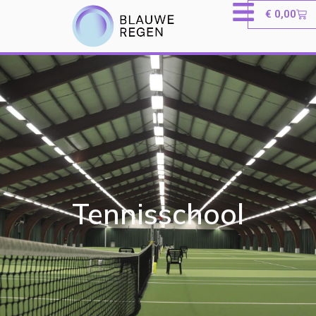
€
0,00
Tennisschool