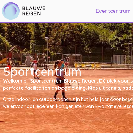
Eventcentrum
Sportcentrum
Welkom bij Sportcentrum Blauwe Regen, Dé plek voor spor
perfecte faciliteiten en begeleiding. Kies uit tennis, 
Onze indoor- en outdoorbanen zijn het hele jaar door besc
we ervoor dat iedereen kan genieten van kwalitatieve lesse