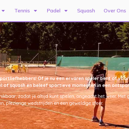
Tennis
Padel
Squash
Over Ons
tliefhebbers! Of je nu een ervaren speler bent of voor h
padel of squash en beleef sportieve momenten in een onts
hikbaar, zodat je altijd kunt spelen, ongeacht het weer. Me
n, plezierige wedstrijden en een geweldige sfeer.