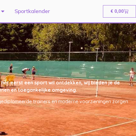
Sportkalender
€
0,00
et eerst een sport wil ontdekken, wij bieden je de
pannen en toegankelijke omgeving.
t gediplomeerde trainers en moderne voorzieningen zorgen